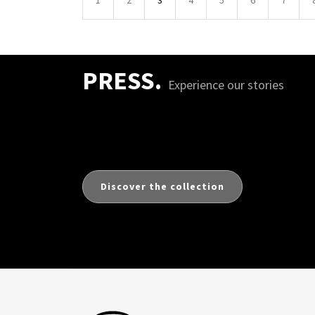
1
2
3
4
5
6
7
PRESS.
Experience our stories
Discover the collection