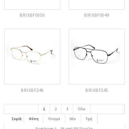
BRIXBF0050
BRIXBF0049
BRIXBF246
BRIXBF245
1
2
3
Όλα
Σειρά:
Θέση
Όνομα
Νέο
Τιμή
Εμφάνιση 1 - 28 από 80 Σύνολο