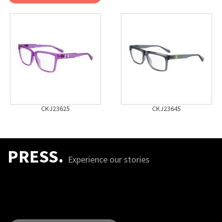
CKJ23625
CKJ23645
PRESS.
Experience our stories