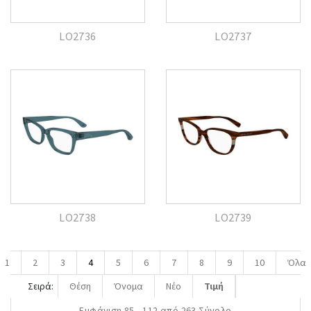
LO2736
LO2737
LO2738
LO2739
1
2
3
4
5
6
7
8
9
10
Όλα
Σειρά:
Θέση
Όνομα
Νέο
Τιμή
Εμφάνιση 85 - 112 από 263 Σύνολο