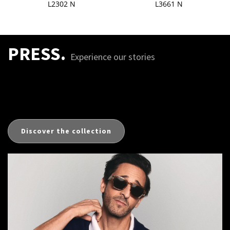
L2302 N
L3661 N
PRESS.
Experience our stories
Discover the collection