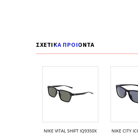
ΣΧΕΤΙΚΑ ΠΡΟΙΟΝΤΑ
ENALINE M N
NIKE VITAL SHIFT IQ9350X
NIKE CITY I
3288X