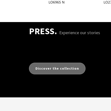
54SL N
LO696S N
LO2
PRESS.
Experience our stories
Discover the collection