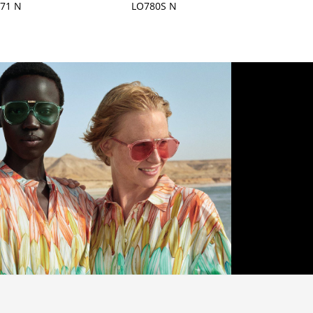
71 N
LO780S N
LO26