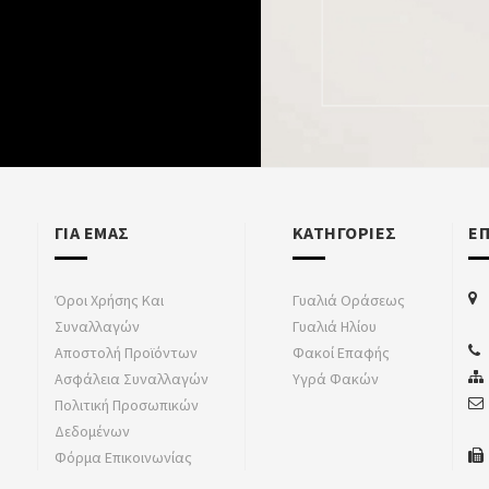
ΓΙΑ ΕΜΑΣ
ΚΑΤΗΓΟΡΙΕΣ
Ε
Όροι Χρήσης Και
Γυαλιά Οράσεως
Συναλλαγών
Γυαλιά Ηλίου
Αποστολή Προϊόντων
Φακοί Επαφής
Ασφάλεια Συναλλαγών
Υγρά Φακών
Πολιτική Προσωπικών
Δεδομένων
Φόρμα Επικοινωνίας