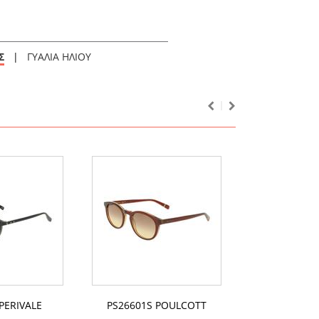
Σ
|
ΓΥΑΛΙΑ ΗΛΙΟΥ
PERIVALE
PS26601S POULCOTT
PS26101S