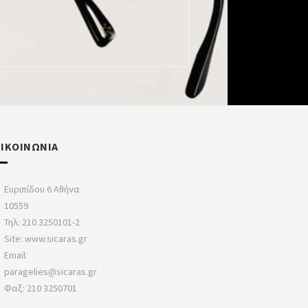
ΠΙΚΟΙΝΩΝΙΑ
Ευριπίδου 6 Αθήνα
10559
Τηλ: 210 3250101-2
Site: www.sicaras.gr
Email:
paragelies@sicaras.gr
Φαξ: 210 3250701