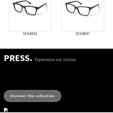
SCS4832
SCS4831
PRESS.
Experience our stories
Discover the collection