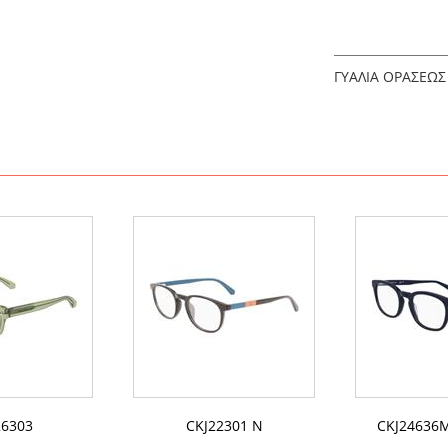
ΓΥΑΛΙΑ ΟΡΑΣΕΩΣ
26303
CKJ22301 N
CKJ24636