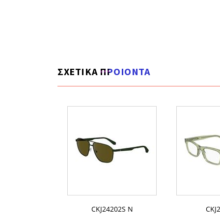
ΣΧΕΤΙΚΑ ΠΡΟΙΟΝΤΑ
0109S N
CKJ24202S N
CKJ