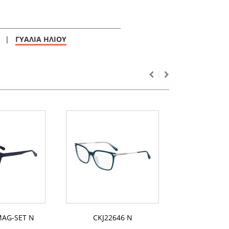
|
ΓΥΑΛΙΑ ΗΛΙΟΥ
MAG-SET N
CKJ22646 N
CKJ24