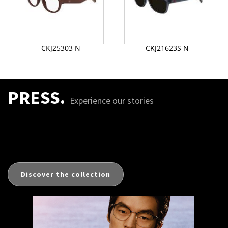
CKJ25303 N
CKJ21623S N
PRESS.
Experience our stories
Discover the collection