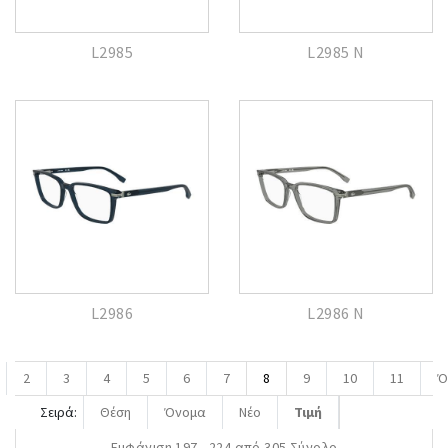
L2985
L2985 N
L2986
L2986 N
2
3
4
5
6
7
8
9
10
11
Ό
Σειρά:
Θέση
Όνομα
Νέο
Τιμή
Εμφάνιση 197 - 224 από 305 Σύνολο